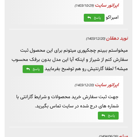
اپراتور سایت
(1403/10/29)
امبراکو
پاسخ
نوید دهقان
(1403/12/20)
میخواستم ببینم چجکپوری میتونم برای این محصول ثبت
سفارش کنم از شیراز و اینکه آیا این مدل بدون برفک محسوب
میشه؟ لطفا گارنتیش رو هم توضبح بفرمایید
پاسخ
اپراتور سایت
(1403/12/20)
جهت ثبت سفارش خرید محصولات و شرایط گارانتی با
شماره های درج شده در سایت تماس بگیرید.
پاسخ
میثم
(1404/06/26)