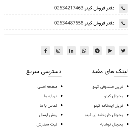
دفتر فروش کینو
02634217463
دفتر فروش کینو
02634487658
لینک های مفید
دسترسی سریع
فریزر صندوقی کینو
صفحه اصلی
یخچال کینو
درباره ما
فریزر ایستاده کینو
تماس با ما
یخچال داروخانه ای کینو
روش ارسال
یخچال نوشابه
ثبت سفارش