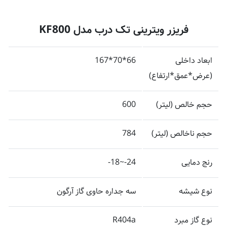
فریزر ویترینی تک درب مدل KF800
ابعاد داخلی
66*70*167
(عرض*عمق*ارتفاع)
حجم خالص (لیتر)
600
حجم ناخالص (لیتر)
784
رنج دمایی
24-~18-
نوع شیشه
سه جداره حاوی گاز آرگون
نوع گاز مبرد
R404a