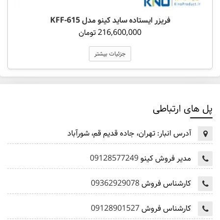
فریزر ایستاده ساید کینو مدل KFF-615
216,600,000 تومان
جزئیات بیشتر
پل های ارتباطی
آدرس انبار:
تهران، جاده قدیم قم، شورآباد
مدیر فروش کینو
09128577249
کارشناس فروش
09362929078
کارشناس فروش
09128901527