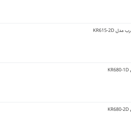
ل KR615-2D
K
K