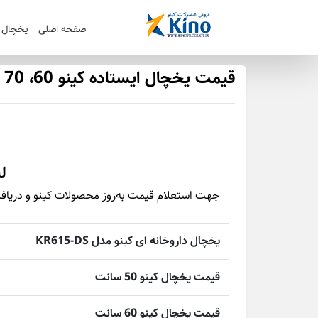
صفحه اصلی
یخچال ک
قیمت یخچال ایستاده کینو 60، 70 و 120 سانتی متری - فروش بدون واسطه
ل
جهت استعلام قیمت به‌روز محصولات کینو و دریافت
یخچال داروخانه ای کینو مدل KR615-DS
قیمت یخچال کینو 50 سانت
قیمت یخچال کینو 60 سانت