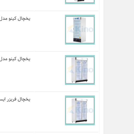
یخچال کینو مدل R800
یخچال کینو مدل 615-RR
یخچال فریزر ایستاده