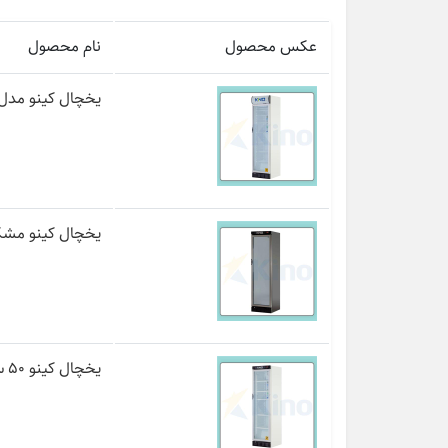
عکس محصول
نام محصول
یخچال کینو مدل R500-1D
یخچال کینو مشکی ۵۰ سانتی مدل WL
یخچال کینو ۵۰ سانتی بدون تاج مدل KR500 WL