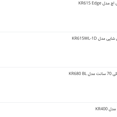
 KR615 Edge
 مدل KR615WL-1D
KR680 
 KR400