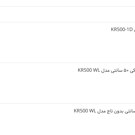
K
KR500 