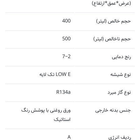
(عرض*عمق*ارتفاع)
حجم خالص (لیتر)
400
حجم ناخالص (لیتر)
500
رنج دمایی
2~7
نوع شیشه
LOW E تک لایه
نوع گاز میرد
R134a
جنس بدنه خارجی
ورق روغنی با پوشش رنگ
استاتیک
ردیف انرژی
A