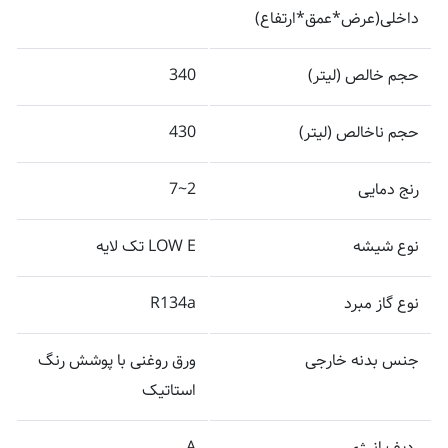
داخلی(عرض*عمق*ارتفاع)
حجم خالص (لیتر)
340
حجم ناخالص (لیتر)
430
رنج دمایی
2~7
نوع شیشه
LOW E تک لایه
نوع گاز مبرد
R134a
جنس بدنه خارجی
ورق روغنی با پوشش رنگ
استاتیک
ردیف انرژی
A