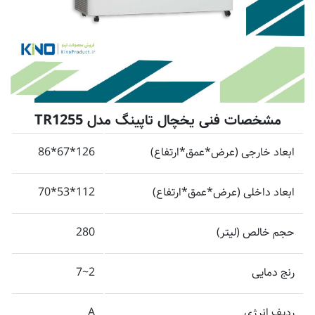
مشخصات فنی یخچال تاپینگ مدل TR1255
ابعاد خارجی (عرض*عمق*ارتفاع)
126*67*86
ابعاد داخلی (عرض*عمق*ارتفاع)
112*53*70
حجم خالص (لیتر)
280
رنج دمایی
2~7
ردیف انرژی
A