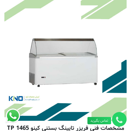
تماس بگیرید
مشخصات فنی فریزر تاپینگ بستنی کینو TP 1465