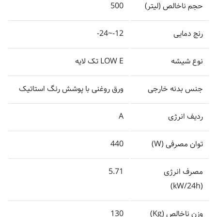
حجم ناخالص (لیتر)
500
رنج دمایی
12-~24-
نوع شیشه
LOW E تک لایه
جنس بدنه خارجی
ورق روغنی با پوشش رنگ استاتیک
ردیف انرژی
A
توان مصرفی (W)
440
مصرف انرژی
5.71
(kW/24h)
وزن ناخالص (Kg)
130