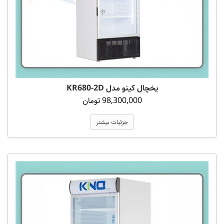
یخچال کینو مدل KR680-2D
98,300,000 تومان
جزئیات بیشتر