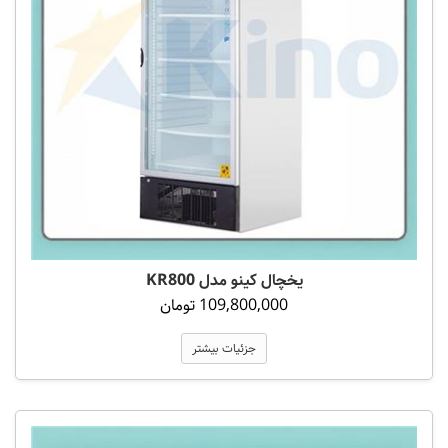
یخچال کینو مدل KR800
109,800,000 تومان
جزئیات بیشتر