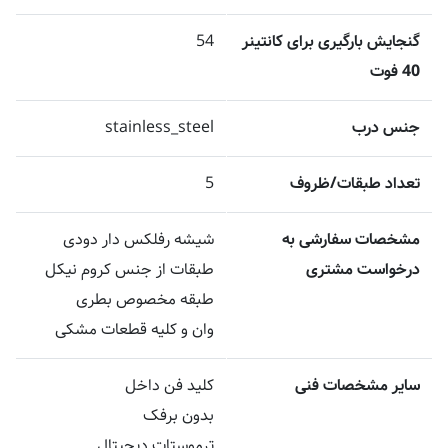
گنجایش بارگیری برای کانتینر
54
40 فوت
جنس درب
stainless_steel
تعداد طبقات/ظروف
5
مشخصات سفارشی به
شیشه رفلکس دار دودی
درخواست مشتری
طبقات از جنس کروم نیکل
طبقه مخصوص بطری
وان و کلیه قطعات مشکی
سایر مشخصات فنی
کلید فن داخل
بدون برفک
ترموستات دیجیتال