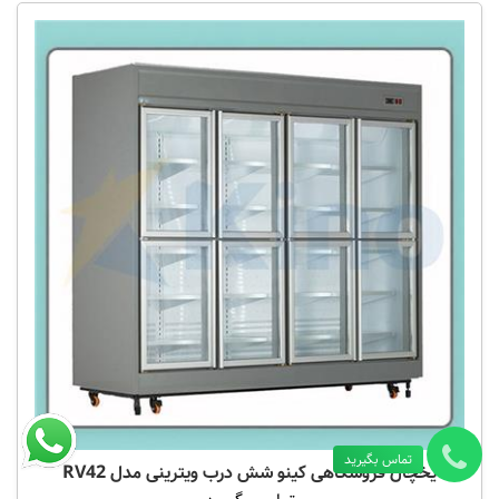
تماس بگیرید
یخچال فروشگاهی کینو شش درب ویترینی مدل RV42