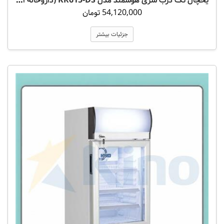
یخچال تک درب سری هوشمند مدل KR615-DS (داروخانه ای)
54,120,000 تومان
جزئیات بیشتر