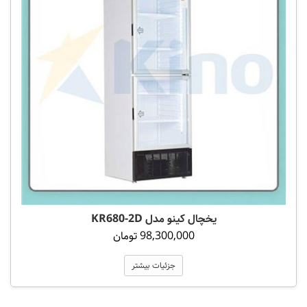
یخچال کینو مدل KR680-2D
98,300,000 تومان
جزئیات بیشتر