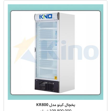
یخچال کینو مدل KR800