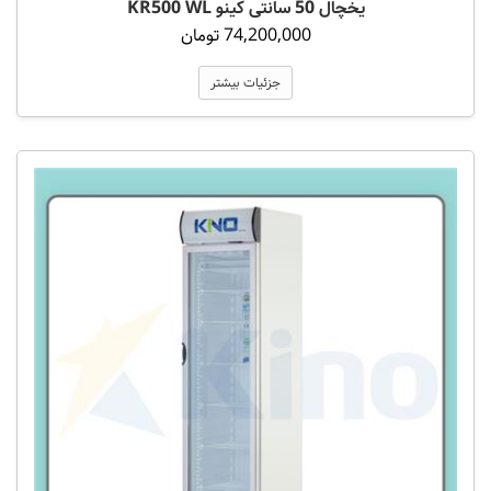
یخچال 50 سانتی کینو KR500 WL
74,200,000 تومان
جزئیات بیشتر