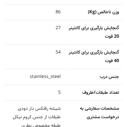
وزن ناخالص (Kg)
86
گنجایش بارگیری برای کانتینر
27
20 فوت
گنجایش بارگیری برای کانتینر
54
40 فوت
جنس درب
stainless_steel
تعداد طبقات/ظروف
5
مشخصات سفارشی به
شیشه رفلکس دار دودی
درخواست مشتری
طبقات از جنس کروم نیکل
طبقه مخصوص بطری