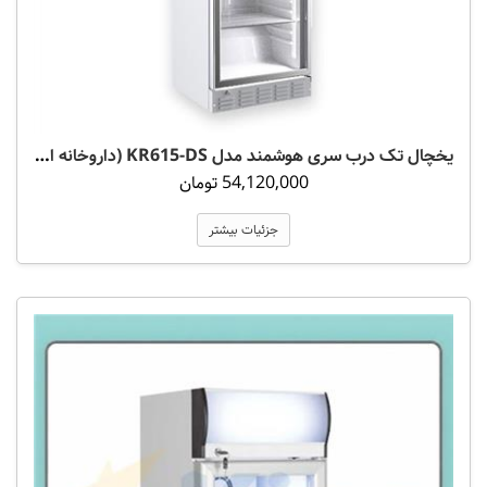
یخچال تک درب سری هوشمند مدل KR615-DS (داروخانه ای)
54,120,000 تومان
جزئیات بیشتر