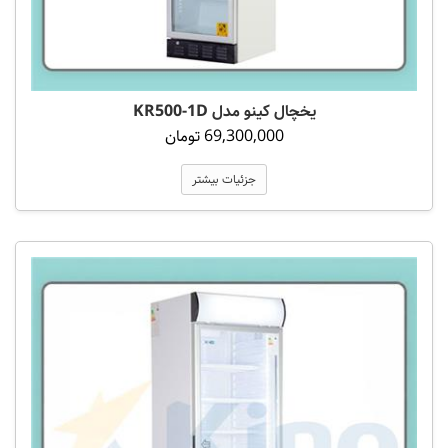
یخچال کینو مدل KR500-1D
69,300,000 تومان
جزئیات بیشتر