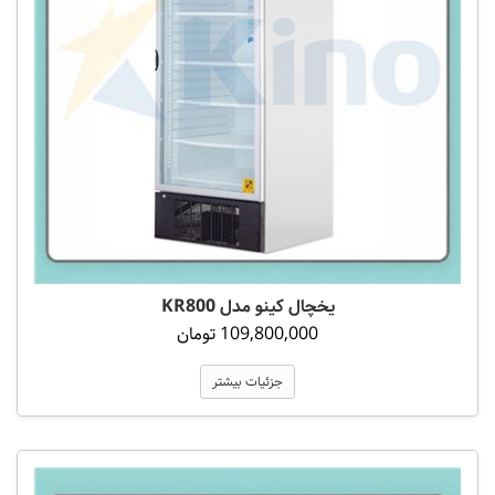
یخچال کینو مدل KR800
109,800,000 تومان
جزئیات بیشتر