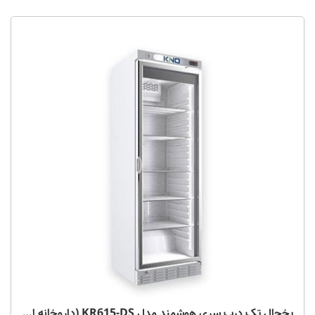
یخچال تک درب سری هوشمند مدل KR615-DS (داروخانه ای)