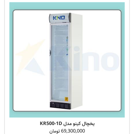
یخچال کینو مدل KR500-1D
69,300,000 تومان