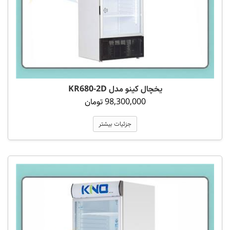
یخچال کینو مدل KR680-2D
98,300,000 تومان
جزئیات بیشتر