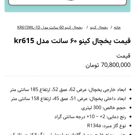
خانه
یخچال کینو
یخچال کینو 60 سانت مدل KR615WL-1D
قیمت یخچال کینو ۶۰ سانت مدل kr615
قیمت
70,800,000 تومان
ابعاد خارجی یخچال: عرض 62، عمق 52، ارتفاع 185 سانتی متر
ابعاد داخلی یخچال: عرض 51، عمق 45، ارتفاع 158 سانتی متر
حجم خالص: 300 لیتری
رنج دمایی: 2+ ~ 10+ درجه سانتی گراد
نوع گاز مبرد: R134a
جنس بدنه خارجی: ورق گالوانیزه با پوشش رنگ الکتروستاتیک