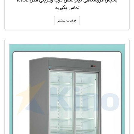
یخچال فروشگاهی کینو شش درب ویترینی مدل RV32
تماس بگیرید
جزئیات بیشتر