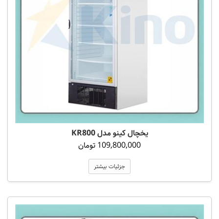
یخچال کینو مدل KR800
109,800,000 تومان
جزئیات بیشتر