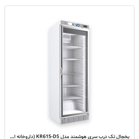
یخچال تک درب سری هوشمند مدل KR615-DS (داروخانه ای)