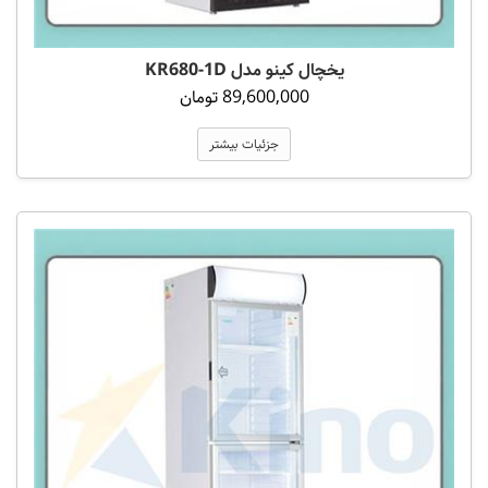
یخچال کینو مدل KR680-1D
89,600,000 تومان
جزئیات بیشتر