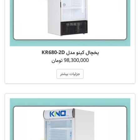
یخچال کینو مدل KR680-2D
98,300,000 تومان
جزئیات بیشتر