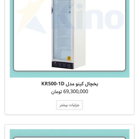
یخچال کینو مدل KR500-1D
69,300,000 تومان
جزئیات بیشتر