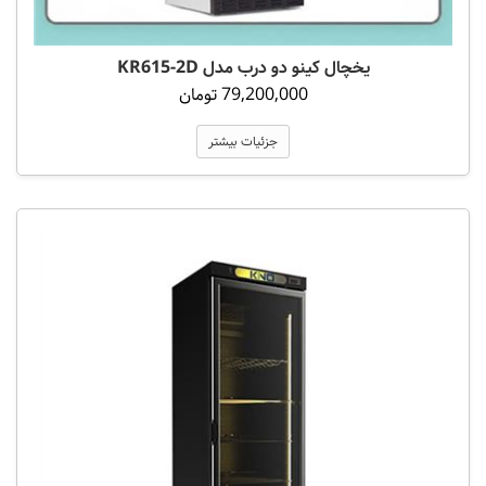
یخچال کینو دو درب مدل KR615-2D
79,200,000 تومان
جزئیات بیشتر