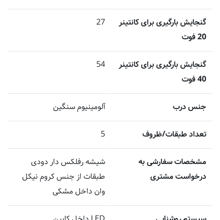
گنجایش بارگیری برای کانتینر
27
20 فوت
گنجایش بارگیری برای کانتینر
54
40 فوت
جنس درب
آلومینیوم سنگین
تعداد طبقات/ظروف
5
مشخصات سفارشی به
شیشه رفلکس دار دودی
درخواست مشتری
طبقات از جنس کروم نیکل
وان داخل مشکی
سیستم روشنایی
LED داخل کابین