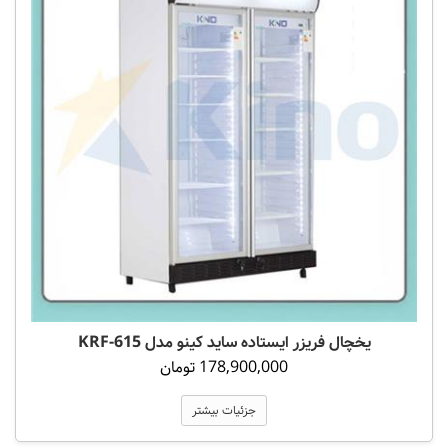
یخچال فریزر ایستاده ساید کینو مدل KRF-615
178,900,000 تومان
جزئیات بیشتر