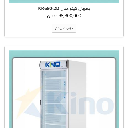
یخچال کینو مدل KR680-2D
98,300,000 تومان
جزئیات بیشتر