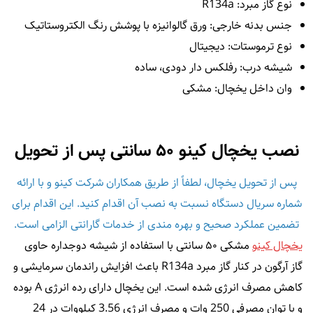
نوع گاز مبرد: R134a
جنس بدنه خارجی: ورق گالوانیزه با پوشش رنگ الکتروستاتیک
نوع ترموستات: دیجیتال
شیشه درب: رفلکس دار دودی، ساده
وان داخل یخچال: مشکی
نصب یخچال کینو ۵۰ سانتی پس از تحویل
پس از تحویل یخچال، لطفاً از طریق همکاران شرکت کینو و با ارائه
شماره سریال دستگاه نسبت به نصب آن اقدام کنید. این اقدام برای
تضمین عملکرد صحیح و بهره‌ مندی از خدمات گارانتی الزامی است.
یخچال کینو
مشکی ۵۰ سانتی با استفاده از شیشه دوجداره حاوی
گاز آرگون در کنار گاز مبرد R134a باعث افزایش راندمان سرمایشی و
کاهش مصرف انرژی شده است. این یخچال دارای رده انرژی A بوده
و با توان مصرفی 250 وات و مصرف انرژی 3.56 کیلووات در 24