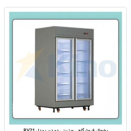
یخچال فروشگاهی ویترینی دو درب مدل RV21