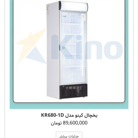
یخچال کینو مدل KR680-1D
89,600,000 تومان
جزئیات بیشتر