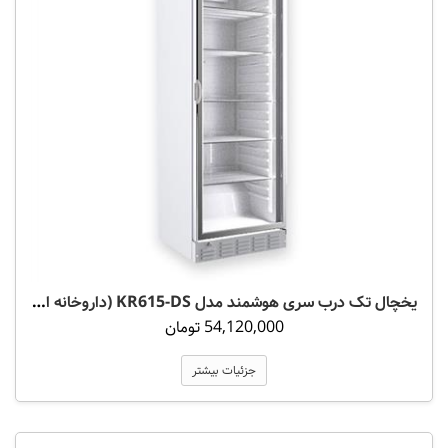
یخچال تک درب سری هوشمند مدل KR615-DS (داروخانه ای)
54,120,000 تومان
جزئیات بیشتر