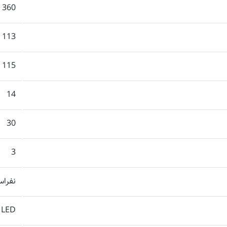
360
113
115
14
30
3
نفرا
LED داخل کابین