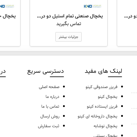
یخچال صنعتی تمام استیل دو درب شیشه ای مدل RS G2
یخچال صنعتی تمام استیل دو درب توپر مدل RS S2
تماس بگیرید
جزئیات بیشتر
لینک های مفید
دسترسی سریع
درب
فریزر صندوقی کینو
صفحه اصلی
یخچال کینو
درباره ما
فریزر ایستاده کینو
تماس با ما
یخچال داروخانه ای کینو
روش ارسال
یخچال نوشابه
ثبت سفارش
یخچال بستنی