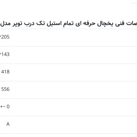
 فنی یخچال حرفه ای تمام استیل تک درب توپر مدل RS S
205*83*70
143*67*58
418
556
0 ~+5
A