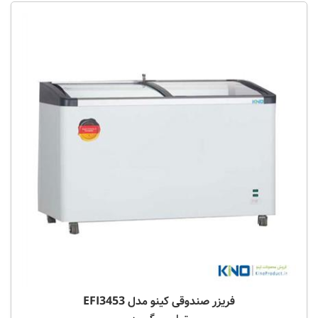
فریزر صندوقی کینو مدل EFI3453