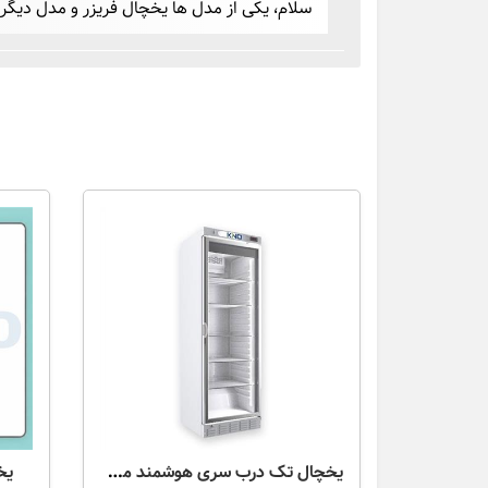
سلام، یکی از مدل ها یخچال فریزر و مدل دیگر 
یخچال تک درب سری هوشمند مدل KR615-DS (داروخانه ای)
یخچ