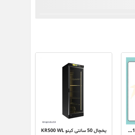
یخچال کینو دو درب مدل KR615-2D
یخچال 50 سانتی کینو KR500 WL