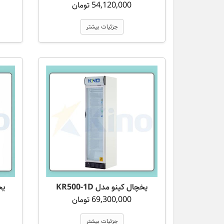
54,120,000 تومان
جزئیات بیشتر
یخچال کینو مدل KR500-1D
یخچ
69,300,000 تومان
جزئیات بیشتر