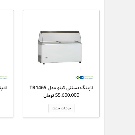
تاپینگ بستنی کینو مدل TR1465
تایپن
55,600,000 تومان
جزئیات بیشتر