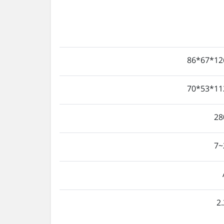
126*67
112*53
28
2.