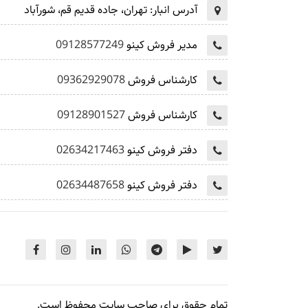
آدرس انبار:
تهران، جاده قدیم قم، شورآباد
مدیر فروش کینو
09128577249
کارشناس فروش
09362929078
کارشناس فروش
09128901527
دفتر فروش کینو
02634217463
دفتر فروش کینو
02634487658
تمام حقوق برای صاحب سایت محفوظ است.