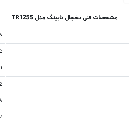
مشخصات فنی یخچال تاپینگ مدل TR1255
*86
*70
0
2~7
A
2